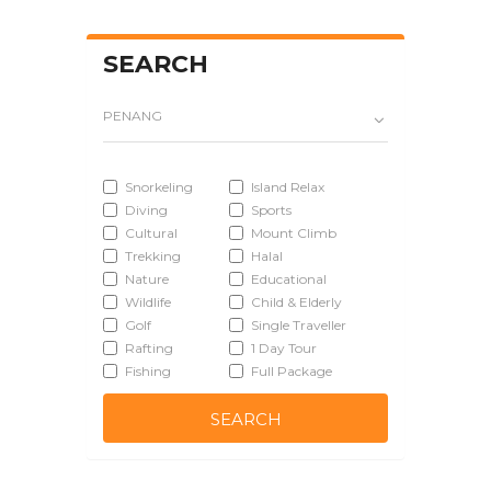
SEARCH
PENANG
Snorkeling
Island Relax
Diving
Sports
Cultural
Mount Climb
Trekking
Halal
Nature
Educational
Wildlife
Child & Elderly
Golf
Single Traveller
Rafting
1 Day Tour
Fishing
Full Package
SEARCH