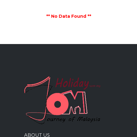
** No Data Found **
ABOUT US